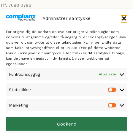
Tlf. 7688 0796
mail@hentselvribe.dk
Administrer samtykke
Cvr.: 27582907
For at give dig de bedste oplevelser bruger vi teknologier som
cookies til at gemme og/eller få adgang til enhedsoplysninger. Hvis
Åbningstider
du giver dit samtykke til disse teknologier, kan vi behandle data
som f.eks. browsingadfærd eller unikke ID'er på dette websted.
Hvis du ikke giver dit samtykke eller trækker dit samtykke tilbage,
Mandag - fredag: 07:30 – 17:00
kan det have en negativ indvirkning på visse funktioner og
egenskaber.
Lørdag & søndag: 09:00 - 16:00
Funktionsdygtig
Altid aktiv
Statistikker
Navigation
Marketing
Forside
Produkter
Omkring
Godkend
Lån en trailer