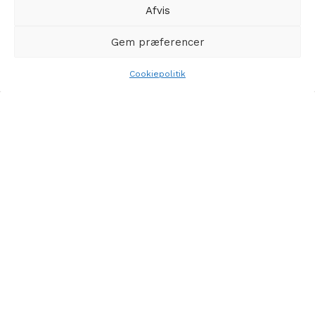
Kontakt
Afvis
Gem præferencer
Min Konto
Cookiepolitik
Kontoinformationer
Glemt adgangskode
Adresser
Kundeservice
Handelsbetingelser
Leveringsbetingelser
Læsning
Levering
Fortryd køb